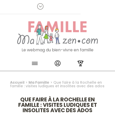
Panneau de gestion des cookies
R
p
:
Je m'inscris à la newsletter
Le webmag du bien-vivre en famille
Skip to content
Accueil
>
Ma Famille
>
Que faire à la Rochelle en
famille : visites ludiques et insolites avec des ados
QUE FAIRE À LA ROCHELLE EN
FAMILLE : VISITES LUDIQUES ET
INSOLITES AVEC DES ADOS