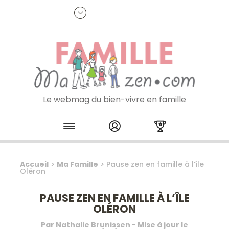
Panneau de gestion des cookies
R
p
:
Je m'inscris à la newsletter
Le webmag du bien-vivre en famille
Skip to content
Accueil
>
Ma Famille
>
Pause zen en famille à l’île
Oléron
PAUSE ZEN EN FAMILLE À L’ÎLE
OLÉRON
Par
Nathalie Brunissen
- Mise à jour le