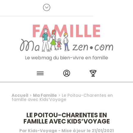
Panneau de gestion des cookies
R
p
:
Je m'inscris à la newsletter
Le webmag du bien-vivre en famille
Skip to content
Accueil
>
Ma Famille
>
Le Poitou-Charentes en
famille avec Kids’Voyage
LE POITOU-CHARENTES EN
FAMILLE AVEC KIDS’VOYAGE
Par
Kids-Voyage
- Mise à jour le
21/01/2021