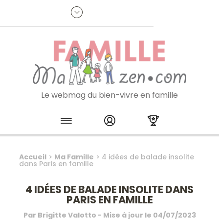
Panneau de gestion des cookies
R
p
:
Je m'inscris à la newsletter
Le webmag du bien-vivre en famille
Skip to content
Accueil
>
Ma Famille
>
4 idées de balade insolite
dans Paris en famille
4 IDÉES DE BALADE INSOLITE DANS
PARIS EN FAMILLE
Par
Brigitte Valotto
- Mise à jour le
04/07/2023