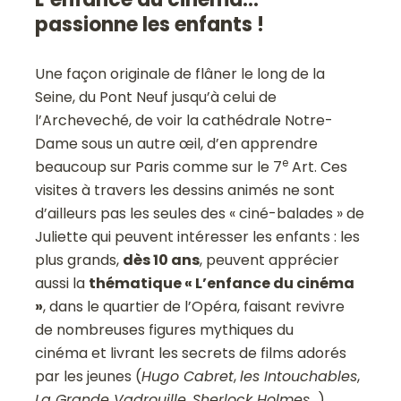
passionne les enfants !
Une façon originale de flâner le long de la
Seine, du Pont Neuf jusqu’à celui de
l’Archeveché, de voir la cathédrale Notre-
Dame sous un autre œil, d’en apprendre
e
beaucoup sur Paris comme sur le 7
Art. Ces
visites à travers les dessins animés ne sont
d’ailleurs pas les seules des « ciné-balades » de
Juliette qui peuvent intéresser les enfants : les
plus grands,
dès 10 ans
, peuvent apprécier
aussi la
thématique « L’enfance du cinéma
»
, dans le quartier de l’Opéra, faisant revivre
de nombreuses figures mythiques du
cinéma et livrant les secrets de films adorés
par les jeunes (
Hugo Cabret
,
les Intouchables
,
La Grande Vadrouille
,
Sherlock Holmes
…).