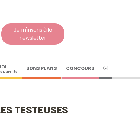
Rech
pour
:
Je m'inscris à la
newsletter
MOI
BONS PLANS
CONCOURS
s parents
LES TESTEUSES