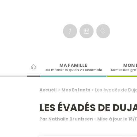
Panneau de gestion des cookies
MA FAMILLE
MON 
Les moments qu’on vit ensemble
Semer des gra
Accueil
>
Mes Enfants
>
Les évadés de Dujar
LES ÉVADÉS DE DUJA
Par
Nathalie Brunissen
- Mise à jour le
18/