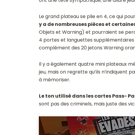
ont une tête sympathique, une allure jeu
Le grand plateau se plie en 4, ce qui pourr
y a de nombreuses pièces et certaine
Objets et Warning) et pourraient se per
4 portes et languettes supplémentaires a
complément des 20 jetons Warning oran
Il y a également quatre mini plateaux mé
jeu, mais on regrette qu’ils n’indiquent p
à mémoriser.
Le ton utilisé dans les cartes Pass- P
sont pas des criminels, mais juste des vi