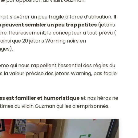
ne par opposition au vilain, Guzman.
ait s’avérer un peu fragile à force d’utilisation.
Il
s peuvent sembler un peu trop petites
(jetons
dre. Heureusement, le concepteur a tout prévu (
insi que 20 jetons Warning noirs en
ges).
mo qui nous rappellent l’essentiel des règles du
as la valeur précise des jetons Warning, pas facile
ass est familier et humoristique
et nos héros ne
ctimes du vilain Guzman qui les a emprisonnés.