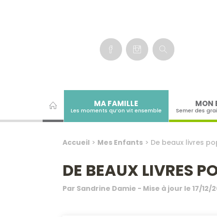
Panneau de gestion des cookies
MA FAMILLE
MON 
Les moments qu’on vit ensemble
Semer des gra
Accueil
>
Mes Enfants
>
De beaux livres po
DE BEAUX LIVRES P
Par
Sandrine Damie
- Mise à jour le
17/12/2