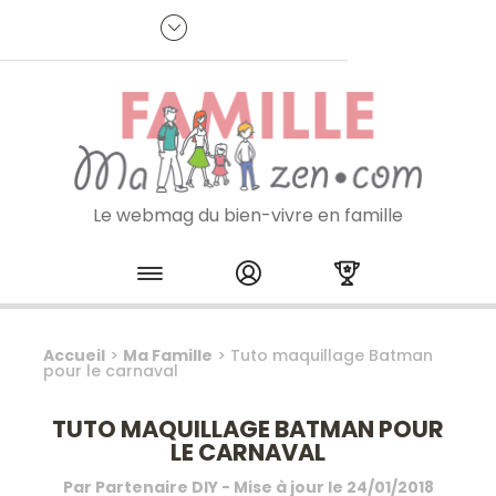
Panneau de gestion des cookies
R
p
:
Je m'inscris à la newsletter
Le webmag du bien-vivre en famille
Skip to content
Accueil
>
Ma Famille
>
Tuto maquillage Batman
pour le carnaval
TUTO MAQUILLAGE BATMAN POUR
LE CARNAVAL
Par
Partenaire DIY
- Mise à jour le
24/01/2018