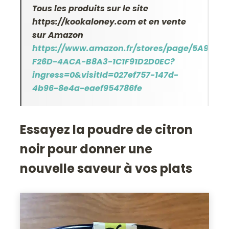
Tous les produits sur le site
https://kookaloney.com
et en vente
sur Amazon
https://www.amazon.fr/stores/page/5A9EB25
F26D-4ACA-B8A3-1C1F91D2D0EC?
ingress=0&visitId=027ef757-147d-
4b96-8e4a-eaef954786fe
Essayez la poudre de citron
noir pour donner une
nouvelle saveur à vos plats