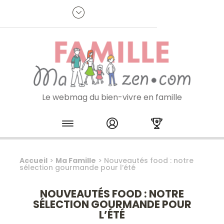
Panneau de gestion des cookies
R
p
:
Je m'inscris à la newsletter
Le webmag du bien-vivre en famille
Skip to content
Accueil
>
Ma Famille
>
Nouveautés food : notre
sélection gourmande pour l’été
NOUVEAUTÉS FOOD : NOTRE
SÉLECTION GOURMANDE POUR
L’ÉTÉ