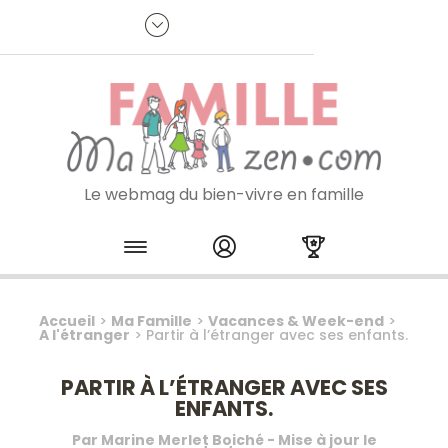
Panneau de gestion des cookies
R
p
:
Je m'inscris à la newsletter
Le webmag du bien-vivre en famille
Skip to content
Accueil
>
Ma Famille
>
Vacances & Week-end
>
A l'étranger
>
Partir à l’étranger avec ses enfants.
PARTIR À L’ÉTRANGER AVEC SES
ENFANTS.
Par
Marine Merlet Boiché
- Mise à jour le