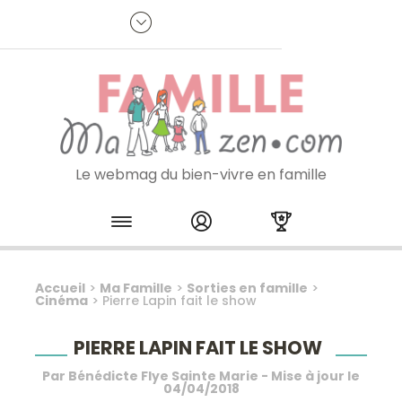
Panneau de gestion des cookies
R
p
:
Je m'inscris à la newsletter
Le webmag du bien-vivre en famille
Skip to content
Accueil
>
Ma Famille
>
Sorties en famille
>
Cinéma
>
Pierre Lapin fait le show
PIERRE LAPIN FAIT LE SHOW
Par
Bénédicte Flye Sainte Marie
- Mise à jour le
04/04/2018