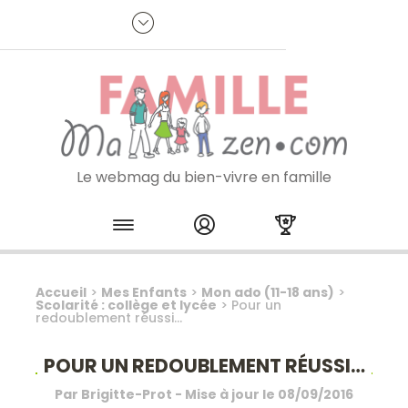
Panneau de gestion des cookies
R
p
:
Je m'inscris à la newsletter
Le webmag du bien-vivre en famille
Skip to content
Accueil
>
Mes Enfants
>
Mon ado (11-18 ans)
>
Scolarité : collège et lycée
>
Pour un
redoublement réussi…
POUR UN REDOUBLEMENT RÉUSSI…
Par
Brigitte-Prot
- Mise à jour le
08/09/2016