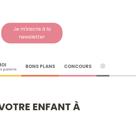
Rech
pour
:
Je m'inscris à la
newsletter
MOI
BONS PLANS
CONCOURS
s parents
R VOTRE ENFANT À