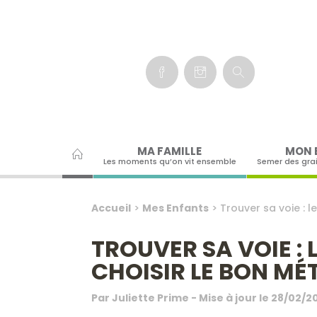
Panneau de gestion des cookies
MA FAMILLE
MON 
Les moments qu’on vit ensemble
Semer des gra
Accueil
>
Mes Enfants
>
Trouver sa voie : l
TROUVER SA VOIE : 
CHOISIR LE BON MÉ
Par
Juliette Prime
- Mise à jour le
28/02/2