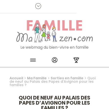
Panneau de gestion des cookies
R
p
:
Je m'inscris à la newsletter
Le webmag du bien-vivre en famille
Skip to content
Accueil
>
Ma Famille
>
Sorties en famille
>
Quoi
de neuf au Palais des Papes d’Avignon pour les
familles ?
QUOI DE NEUF AU PALAIS DES
PAPES D’AVIGNON POUR LES
FAMILLES ?