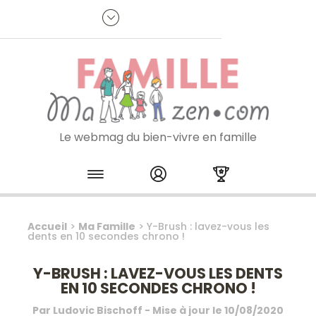
Panneau de gestion des cookies
R
p
:
Je m'inscris à la newsletter
Le webmag du bien-vivre en famille
Skip to content
Accueil
>
Ma Famille
>
Y-Brush : lavez-vous les
dents en 10 secondes chrono !
Y-BRUSH : LAVEZ-VOUS LES DENTS
EN 10 SECONDES CHRONO !
Par
Ludovic Bischoff
- Mise à jour le
10/08/2020