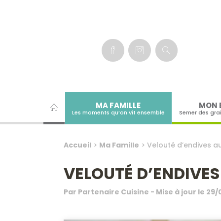
Panneau de gestion des cookies
MA FAMILLE
MON 
Les moments qu’on vit ensemble
Semer des gra
Accueil
>
Ma Famille
>
Velouté d’endives 
VELOUTÉ D’ENDIVE
Par
Partenaire Cuisine
- Mise à jour le
29/