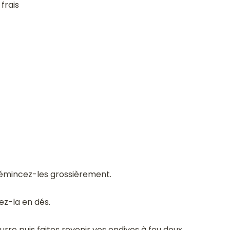
frais
et émincez-les grossièrement.
z-la en dés.
urre puis faites revenir vos endives à feu doux