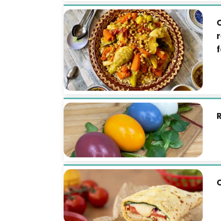
C
r
f
R