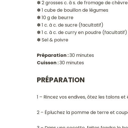
✽
2 grosses c. à s. de fromage de chèvre 
✽
1 cube de bouillon de légumes
✽
10 g de beurre
✽
1 c. à c. de sucre (facultatif)
✽
1 c. à c. de curry en poudre (facultatif)
✽
Sel & poivre
Préparation :
30 minutes
Cuisson :
30 minutes
PRÉPARATION
1 – Rincez vos endives, ôtez les talons 
2 – Épluchez la pomme de terre et coupe
3 – Dans une cocotte, faites fondre le be