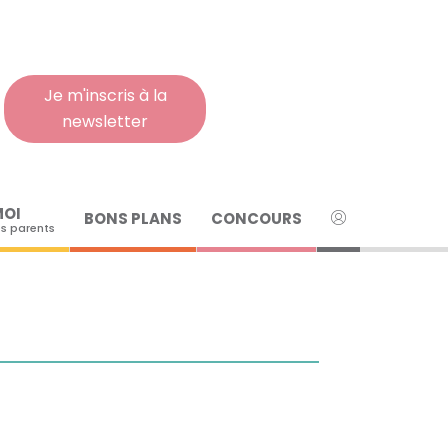
Rech
pour
:
Je m'inscris à la
newsletter
MOI
BONS PLANS
CONCOURS
s parents