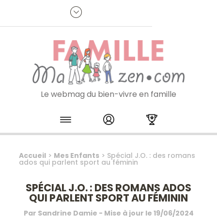
Panneau de gestion des cookies
R
p
:
Je m'inscris à la newsletter
Le webmag du bien-vivre en famille
Skip to content
Accueil
>
Mes Enfants
>
Spécial J.O. : des romans
ados qui parlent sport au féminin
SPÉCIAL J.O. : DES ROMANS ADOS
QUI PARLENT SPORT AU FÉMININ
Par
Sandrine Damie
- Mise à jour le
19/06/2024