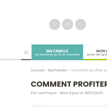
Panneau de gestion des cookies
MA FAMILLE
MON 
Les moments qu’on vit ensemble
Semer des gra
Accueil
>
Ma Famille
>
Comment profiter au
COMMENT PROFITER 
Par
Lola Payet
- Mise à jour le
19/07/2021