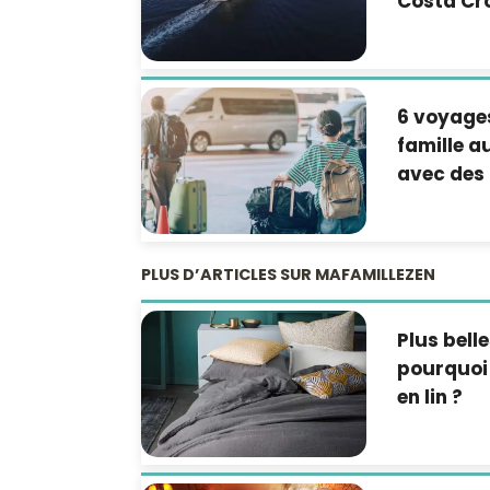
Costa Cro
6 voyage
famille 
avec des 
PLUS D’ARTICLES SUR MAFAMILLEZEN
Plus belle
pourquoi 
en lin ?