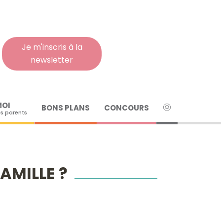
Rech
pour
:
Je m'inscris à la
newsletter
MOI
BONS PLANS
CONCOURS
s parents
AMILLE ?