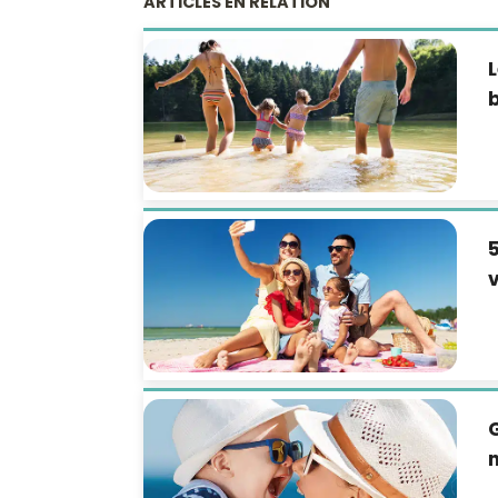
ARTICLES EN RELATION
L
b
5
v
G
n