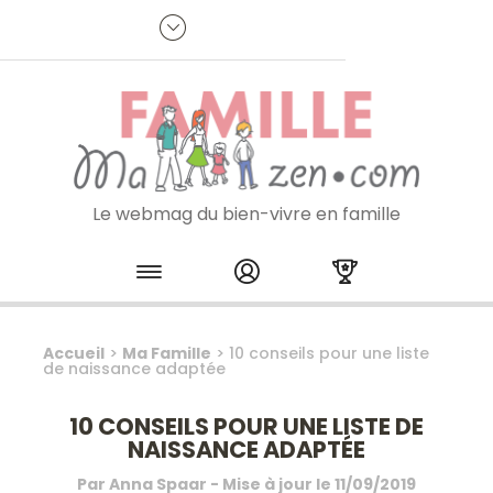
Panneau de gestion des cookies
R
p
:
Je m'inscris à la newsletter
Le webmag du bien-vivre en famille
Skip to content
Accueil
>
Ma Famille
>
10 conseils pour une liste
de naissance adaptée
10 CONSEILS POUR UNE LISTE DE
NAISSANCE ADAPTÉE
Par
Anna Spaar
- Mise à jour le
11/09/2019