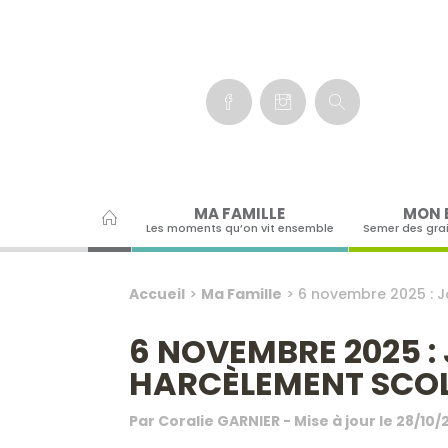
Panneau de gestion des cookies
MA FAMILLE
MON 
Les moments qu’on vit ensemble
Semer des gra
Accueil
>
Ma Famille
>
6 novembre 2025 : J
6 NOVEMBRE 2025 :
HARCÈLEMENT SCOL
Par
Coralie GARNIER
- Mise à jour le
28/10/