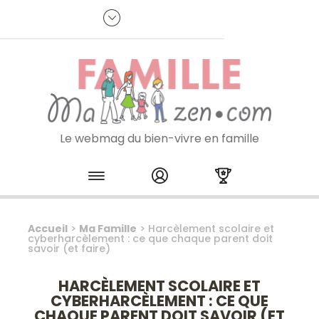
Panneau de gestion des cookies
R
p
:
Je m'inscris à la newsletter
Le webmag du bien-vivre en famille
Skip to content
Accueil
>
Ma Famille
>
Harcèlement scolaire et
cyberharcèlement : ce que chaque parent doit
savoir (et faire)
HARCÈLEMENT SCOLAIRE ET
CYBERHARCÈLEMENT : CE QUE
CHAQUE PARENT DOIT SAVOIR (ET