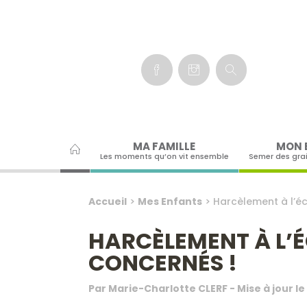
Panneau de gestion des cookies
MA FAMILLE
MON 
Les moments qu’on vit ensemble
Semer des gra
Accueil
>
Mes Enfants
>
Harcèlement à l’éc
HARCÈLEMENT À L’ÉC
CONCERNÉS !
Par
Marie-Charlotte CLERF
- Mise à jour le