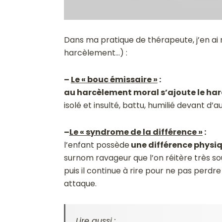
Dans ma pratique de thérapeute, j’en ai 
harcèlement…) :
–
Le « bouc émissaire »
:
au harcèlement moral s’ajoute le ha
isolé et insulté, battu, humilié devant d
–
Le « syndrome de la différence »
:
l’enfant possède
une différence physiq
surnom ravageur que l’on réitère très souv
puis il continue à rire pour ne pas perdre 
attaque.
Lire aussi :