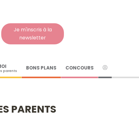
Rech
pour
:
Je m'inscris à la
newsletter
MOI
BONS PLANS
CONCOURS
s parents
DES PARENTS