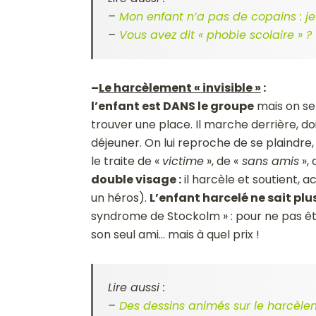
–
Mon enfant n’a pas de copains : je
–
Vous avez dit « phobie scolaire » ?
–
Le harcèlement « invisible »
:
l’enfant est DANS le groupe
mais on se 
trouver une place. Il marche derrière, do
déjeuner. On lui reproche de se plaindre, 
le traite de «
victime
», de «
sans amis
», 
double visage :
il harcèle et soutient, 
un héros).
L’enfant harcelé ne sait plu
syndrome de Stockolm » : pour ne pas être
son seul ami… mais à quel prix !
Lire aussi :
–
Des dessins animés sur le harcèle