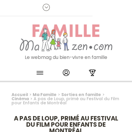
Panneau de gestion des cookies
R
p
:
Je m'inscris à la newsletter
Le webmag du bien-vivre en famille
Skip to content
Accueil
>
Ma Famille
>
Sorties en famille
>
Cinéma
>
A pas de Loup, primé au Festival du Film
pour Enfants de Montréal
A PAS DE LOUP, PRIMÉ AU FESTIVAL
DU FILM POUR ENFANTS DE
MONTRÉAL