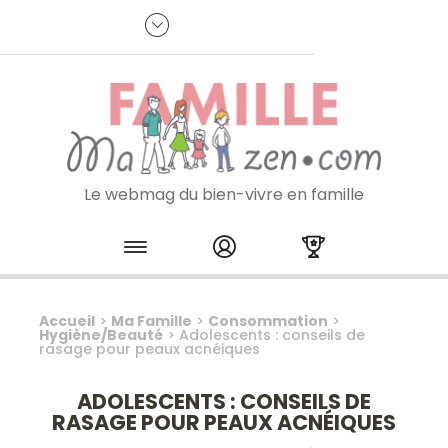
Panneau de gestion des cookies
R
p
:
Je m'inscris à la newsletter
Le webmag du bien-vivre en famille
Skip to content
Accueil
>
Ma Famille
>
Consommation
>
Hygiène/Beauté
>
Adolescents : conseils de
rasage pour peaux acnéiques
ADOLESCENTS : CONSEILS DE
RASAGE POUR PEAUX ACNÉIQUES