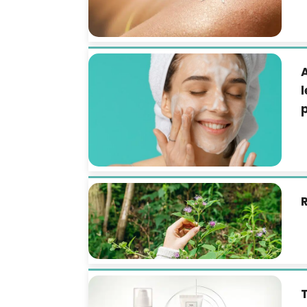
A
l
R
T