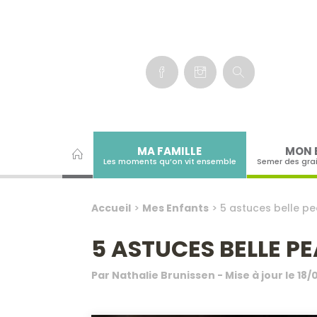
Panneau de gestion des cookies
MA FAMILLE
MON 
Les moments qu’on vit ensemble
Semer des gra
Accueil
>
Mes Enfants
>
5 astuces belle pe
5 ASTUCES BELLE PE
Par
Nathalie Brunissen
- Mise à jour le
18/