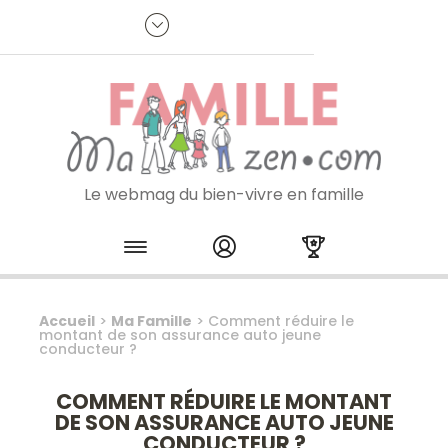
Panneau de gestion des cookies
R
p
:
Je m'inscris à la newsletter
Le webmag du bien-vivre en famille
Skip to content
Accueil
>
Ma Famille
>
Comment réduire le
montant de son assurance auto jeune
conducteur ?
COMMENT RÉDUIRE LE MONTANT
DE SON ASSURANCE AUTO JEUNE
CONDUCTEUR ?