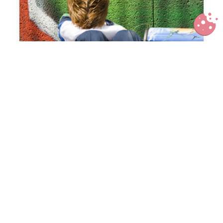
Vous avez dit « phobie scolaire » ?
Croquez un baobab en chocolat,
plantez un arbre avec Belvas !