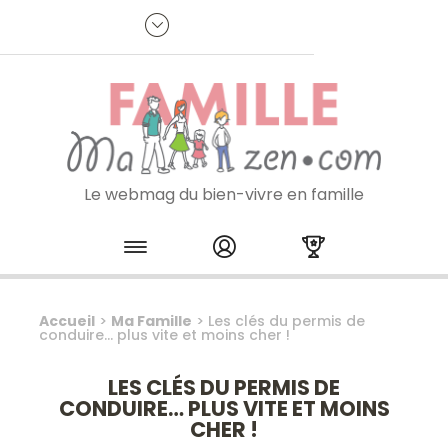
Panneau de gestion des cookies
R
p
:
Je m'inscris à la newsletter
Le webmag du bien-vivre en famille
Skip to content
Accueil
>
Ma Famille
>
Les clés du permis de
conduire… plus vite et moins cher !
LES CLÉS DU PERMIS DE
CONDUIRE… PLUS VITE ET MOINS
CHER !