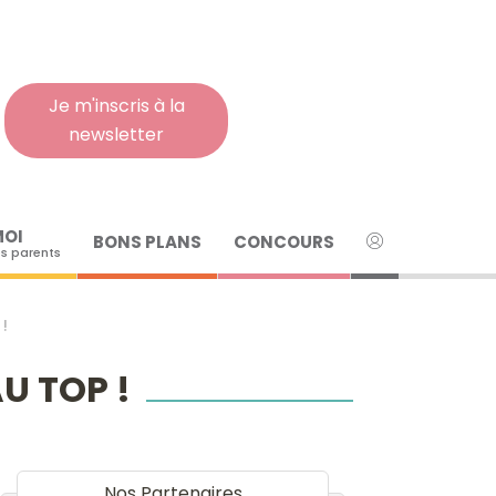
Rech
pour
:
Je m'inscris à la
newsletter
MOI
BONS PLANS
CONCOURS
s parents
!
U TOP !
Nos Partenaires