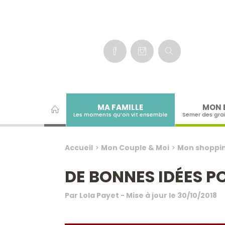
Panneau de gestion des cookies
MA FAMILLE
MON 
Les moments qu’on vit ensemble
Semer des gra
Accueil
>
Mon Couple & Moi
>
Mon shoppin
DE BONNES IDÉES P
Par
Lola Payet
- Mise à jour le
30/10/2018