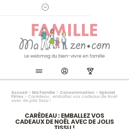
Panneau de gestion des cookies
R
p
:
Je m'inscris à la newsletter
Le webmag du bien-vivre en famille
Skip to content
Accueil
>
Ma Famille
>
Consommation
>
Spécial
Fêtes
>
Carédeau : emballez vos cadeaux de Noël
avec de jolis tissu !
CARÉDEAU : EMBALLEZ VOS
CADEAUX DE NOËL AVEC DE JOLIS
TISSU !