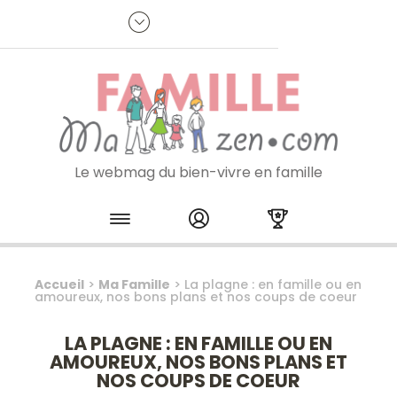
Panneau de gestion des cookies
R
p
:
Je m'inscris à la newsletter
Le webmag du bien-vivre en famille
Skip to content
Accueil
>
Ma Famille
>
La plagne : en famille ou en
amoureux, nos bons plans et nos coups de coeur
LA PLAGNE : EN FAMILLE OU EN
AMOUREUX, NOS BONS PLANS ET
NOS COUPS DE COEUR