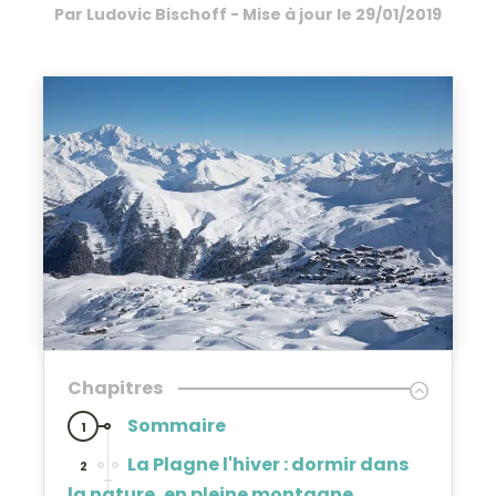
Par
Ludovic Bischoff
- Mise à jour le
29/01/2019
Chapitres
Sommaire
1
La Plagne l'hiver : dormir dans
2
la nature, en pleine montagne...