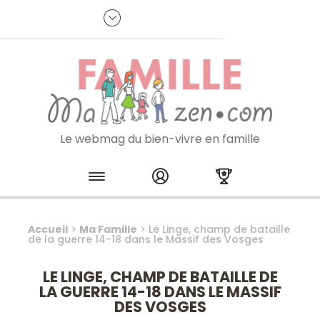
Panneau de gestion des cookies
R
p
:
Je m'inscris à la newsletter
Le webmag du bien-vivre en famille
Skip to content
Accueil
>
Ma Famille
>
Le Linge, champ de bataille
de la guerre 14-18 dans le Massif des Vosges
LE LINGE, CHAMP DE BATAILLE DE
LA GUERRE 14-18 DANS LE MASSIF
DES VOSGES