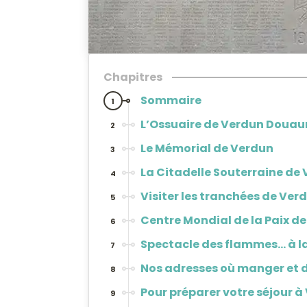
Chapitres
Sommaire
1
L’Ossuaire de Verdun Doua
2
Le Mémorial de Verdun
3
La Citadelle Souterraine de
4
Visiter les tranchées de Ver
5
Centre Mondial de la Paix d
6
Spectacle des flammes… à la
7
Nos adresses où manger et 
8
Pour préparer votre séjour à
9