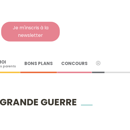
Rech
pour
:
Je m'inscris à la
newsletter
MOI
BONS PLANS
CONCOURS
s parents
LA GRANDE GUERRE