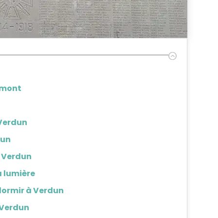
umont
 Verdun
dun
e Verdun
 lumière
dormir à Verdun
 Verdun