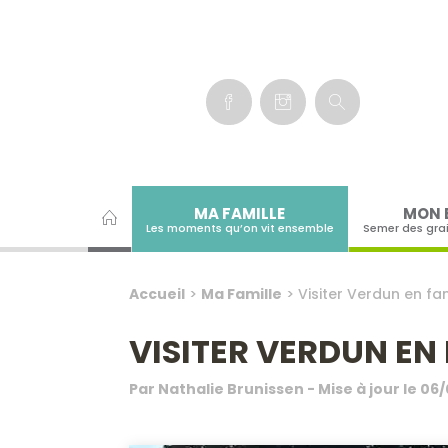
Panneau de gestion des cookies
MA FAMILLE
MON 
Les moments qu’on vit ensemble
Semer des gra
Accueil
>
Ma Famille
>
Visiter Verdun en fa
VISITER VERDUN EN 
Par
Nathalie Brunissen
- Mise à jour le
06/