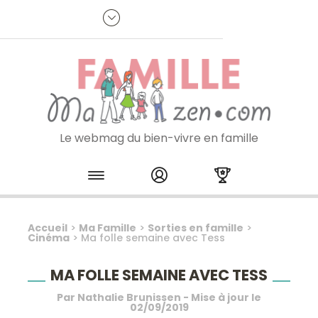
Panneau de gestion des cookies
R
p
:
Je m'inscris à la newsletter
Le webmag du bien-vivre en famille
Skip to content
Accueil
>
Ma Famille
>
Sorties en famille
>
Cinéma
>
Ma folle semaine avec Tess
MA FOLLE SEMAINE AVEC TESS
Par
Nathalie Brunissen
- Mise à jour le
02/09/2019