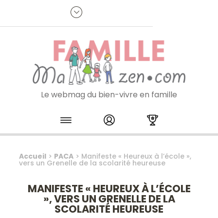
Panneau de gestion des cookies
R
p
:
Je m'inscris à la newsletter
Le webmag du bien-vivre en famille
Skip to content
Accueil
>
PACA
>
Manifeste « Heureux à l’école »,
vers un Grenelle de la scolarité heureuse
MANIFESTE « HEUREUX À L’ÉCOLE
», VERS UN GRENELLE DE LA
SCOLARITÉ HEUREUSE