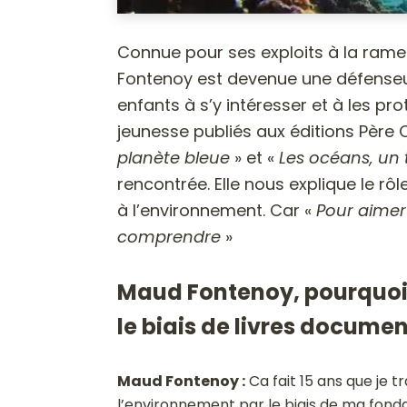
Connue pour ses exploits à la rame
Fontenoy est devenue une défenseur
enfants à s’y intéresser et à les p
jeunesse publiés aux éditions Père
planète bleue
» et «
Les océans, un 
rencontrée. Elle nous explique le rô
à l’environnement. Car «
Pour aimer 
comprendre
»
Maud Fontenoy, pourquoi 
le biais de livres documen
Maud Fontenoy :
Ca fait 15 ans que je t
l’environnement par le biais de ma fondat