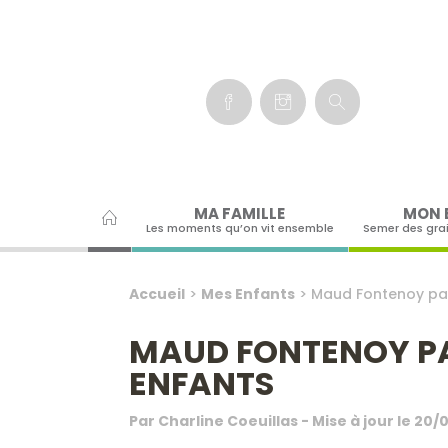
Panneau de gestion des cookies
MA FAMILLE
MON 
Les moments qu’on vit ensemble
Semer des gra
Accueil
>
Mes Enfants
>
Maud Fontenoy par
MAUD FONTENOY PA
ENFANTS
Par
Charline Coeuillas
- Mise à jour le
20/0