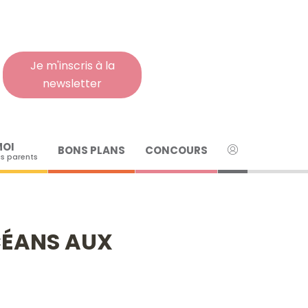
Rech
pour
:
Je m'inscris à la
newsletter
MOI
BONS PLANS
CONCOURS
s parents
CÉANS AUX