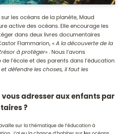
 sur les océans de la planète, Maud
e active des océans. Elle encourage les
rotéger dans deux livres documentaires
 Castor Flammarion, «
A la découverte de la
trésor à protéger
« . Nous l’avons
le de l’école et des parents dans l’éducation
et défendre les choses, il faut les
vous adresser aux enfants par
taires ?
ravaille sur la thématique de l’éducation à
ion. J’ai eu la chance d’habiter sur
l
es océans