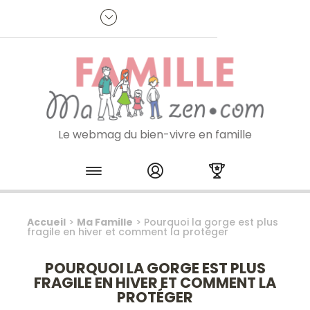
Panneau de gestion des cookies
R
p
:
Je m'inscris à la newsletter
Le webmag du bien-vivre en famille
Skip to content
Accueil
>
Ma Famille
>
Pourquoi la gorge est plus
fragile en hiver et comment la protéger
POURQUOI LA GORGE EST PLUS
FRAGILE EN HIVER ET COMMENT LA
PROTÉGER