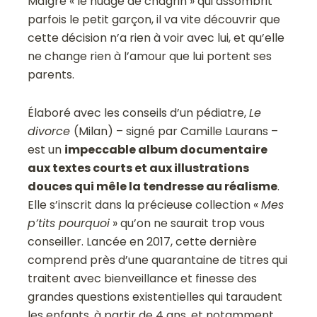
Malgré « le nuage de chagrin » qui assombrit
parfois le petit garçon, il va vite découvrir que
cette décision n’a rien à voir avec lui, et qu’elle
ne change rien à l’amour que lui portent ses
parents.
Élaboré avec les conseils d’un pédiatre,
Le
divorce
(Milan) – signé par Camille Laurans –
est un
impeccable album documentaire
aux textes courts et aux illustrations
douces qui mêle la tendresse au réalisme
.
Elle s’inscrit dans la précieuse collection «
Mes
p’tits pourquoi
» qu’on ne saurait trop vous
conseiller. Lancée en 2017, cette dernière
comprend près d’une quarantaine de titres qui
traitent avec bienveillance et finesse des
grandes questions existentielles qui taraudent
les enfants, à partir de 4 ans, et notamment