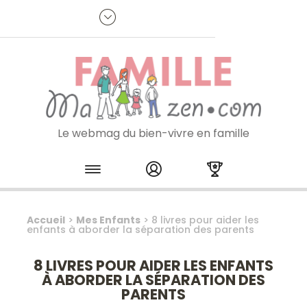
Panneau de gestion des cookies
R
p
:
Je m'inscris à la newsletter
Le webmag du bien-vivre en famille
Skip to content
Accueil
>
Mes Enfants
>
8 livres pour aider les
enfants à aborder la séparation des parents
8 LIVRES POUR AIDER LES ENFANTS
À ABORDER LA SÉPARATION DES
PARENTS