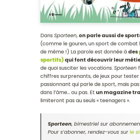
Dans
Sporteen
,
on parle aussi de spor
(comme le gouren, un sport de combat br
de même !) La parole est donnée à
des
sportifs)
qui font découvrir leur méti
de quoi susciter les vocations.
Sporteen
chiffres surprenants, de jeux pour test
passionnant qui parle de sport, mais pas q
dans l’âme… ou pas. Et
un magazine tr
limiteront pas au seuls « teenagers ».
Sporteen
, bimestriel sur abonnement
Pour s’abonner, rendez-vous sur
le 