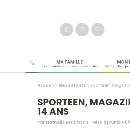
Panneau de gestion des cookies
MA FAMILLE
MON 
Les moments qu’on vit ensemble
Semer des gra
Accueil
>
Mes Enfants
>
Sporteen, magazin
SPORTEEN, MAGAZIN
14 ANS
Par
Nathalie Brunissen
- Mise à jour le
06/