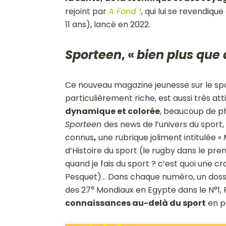
rejoint par
A Fond !
, qui lui se revendiq
11 ans), lancé en 2022.
Sporteen
, «
bien plus que
Ce nouveau magazine jeunesse sur le spo
particulièrement riche, est aussi très at
dynamique et colorée
, beaucoup de pho
Sporteen
des news de l’univers du sport,
connus
,
une rubrique joliment intitulée «
d’Histoire du sport (le rugby dans le pr
quand je fais du sport ? c’est quoi une 
Pesquet)… Dans chaque numéro, un dossier
e
des 27
Mondiaux en Egypte dans le N°1, 
connaissances au-delà du sport
en pa