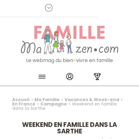
Panneau de gestion des cookies
R
p
:
Je m'inscris à la newsletter
Le webmag du bien-vivre en famille
Skip to content
Accueil
>
Ma Famille
>
Vacances & Week-end
>
En France
>
Campagne
>
Weekend en famille
dans la Sarthe
WEEKEND EN FAMILLE DANS LA
SARTHE