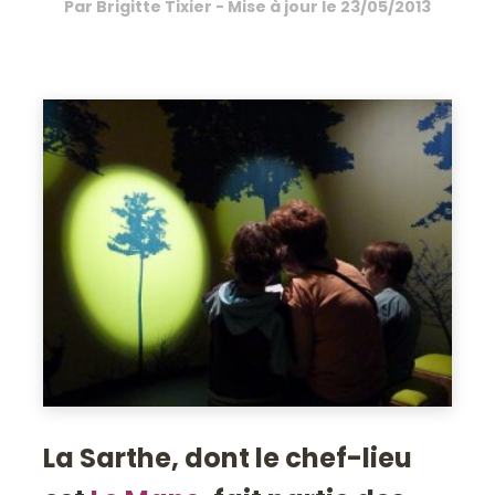
Par
Brigitte Tixier
- Mise à jour le
23/05/2013
La Sarthe, dont le chef-lieu