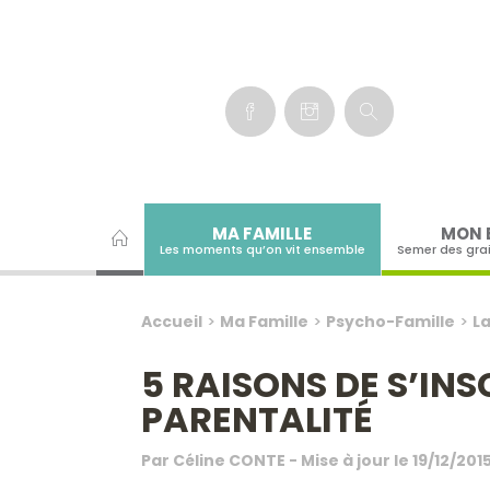
Panneau de gestion des cookies
MA FAMILLE
MON 
Les moments qu’on vit ensemble
Semer des gra
Accueil
>
Ma Famille
>
Psycho-Famille
>
La
5 RAISONS DE S’INS
PARENTALITÉ
Par
Céline CONTE
- Mise à jour le
19/12/201