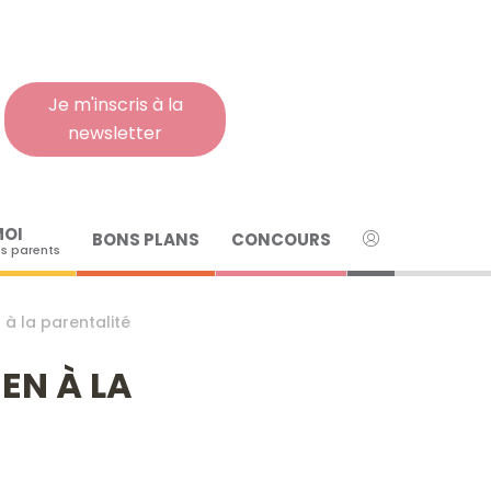
Rech
pour
:
Je m'inscris à la
newsletter
MOI
BONS PLANS
CONCOURS
s parents
n à la parentalité
IEN À LA