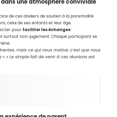
s dans une atmosphère conviviale
rcice de ces ateliers de soutien à la parentalité
om, celui de ses enfants et leur âge.
pecter pour
faciliter les échanges
:
 et surtout non-jugement. Chaque participant se
mène.
rentes, mais ce qui nous motive, c’est que nous
s
». «
Le simple fait de venir à ces réunions est
son expérience de parent