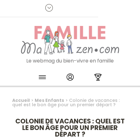
Panneau de gestion des cookies
R
p
:
Je m'inscris à la newsletter
Le webmag du bien-vivre en famille
Skip to content
Accueil
>
Mes Enfants
>
Colonie de vacances :
quel est le bon âge pour un premier départ ?
COLONIE DE VACANCES : QUEL EST
LE BON ÂGE POUR UN PREMIER
DÉPART ?