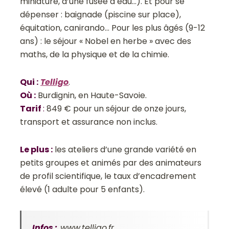
miniature, d’une fusée à eau…). Et pour se
dépenser : baignade (piscine sur place),
équitation, canirando… Pour les plus âgés (9-12
ans) : le séjour « Nobel en herbe » avec des
maths, de la physique et de la chimie.
Qui
:
Telligo
.
Où
:
Burdignin, en Haute-Savoie.
Tarif
:
849 € pour un séjour de onze jours,
transport et assurance non inclus.
Le plus
:
les ateliers d’une grande variété en
petits groupes et animés par des animateurs
de profil scientifique, le taux d’encadrement
élevé (1 adulte pour 5 enfants).
Infos :
www.telligo.fr