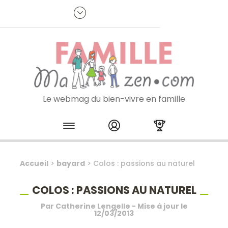
Panneau de gestion des cookies
R
p
:
Je m'inscris à la newsletter
Le webmag du bien-vivre en famille
Skip to content
Accueil
>
bayard
>
Colos : passions au naturel
COLOS : PASSIONS AU NATUREL
Par
Catherine Lengelle
- Mise à jour le
12/03/2013