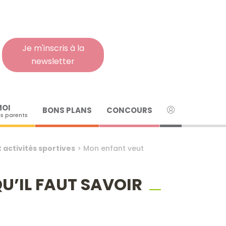
Rech
pour
:
Je m'inscris à la
newsletter
MOI
BONS PLANS
CONCOURS
s parents
 activités sportives
>
Mon enfant veut
QU’IL FAUT SAVOIR