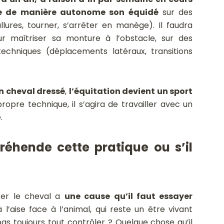
ire de manière autonome son équidé
sur des
llures, tourner, s’arrêter en manège). Il faudra
r maîtriser sa monture à l’obstacle, sur des
echniques (déplacements latéraux, transitions
n cheval dressé
,
l’équitation devient un sport
ropre technique, il s’agira de travailler avec un
.
préhende cette pratique ou s’il
ter le cheval a
une cause qu’il faut essayer
l’aise face à l’animal, qui reste un être vivant
pas toujours tout contrôler ? Quelque chose qu’il