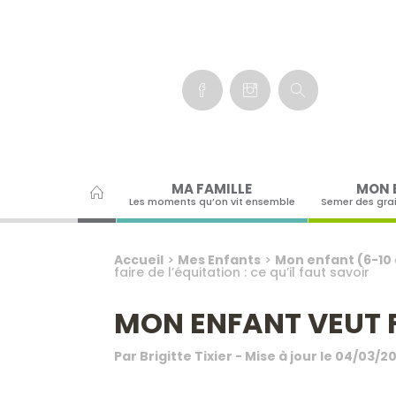
Panneau de gestion des cookies
MA FAMILLE
MON 
Les moments qu’on vit ensemble
Semer des gra
Accueil
>
Mes Enfants
>
Mon enfant (6-10
faire de l’équitation : ce qu’il faut savoir
MON ENFANT VEUT FA
Par
Brigitte Tixier
- Mise à jour le
04/03/2