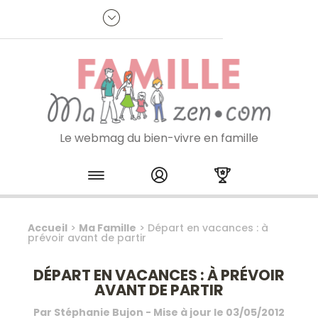
Panneau de gestion des cookies
R
p
:
Je m'inscris à la newsletter
Le webmag du bien-vivre en famille
Skip to content
Accueil
>
Ma Famille
>
Départ en vacances : à
prévoir avant de partir
DÉPART EN VACANCES : À PRÉVOIR
AVANT DE PARTIR
Par
Stéphanie Bujon
- Mise à jour le
03/05/2012