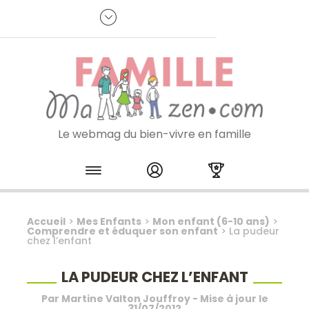
Panneau de gestion des cookies
R
p
:
Je m'inscris à la newsletter
Le webmag du bien-vivre en famille
Skip to content
Accueil
>
Mes Enfants
>
Mon enfant (6-10 ans)
>
Comprendre et éduquer son enfant
>
La pudeur
chez l’enfant
LA PUDEUR CHEZ L’ENFANT
Par
Martine Valton Jouffroy
- Mise à jour le
31/07/2012