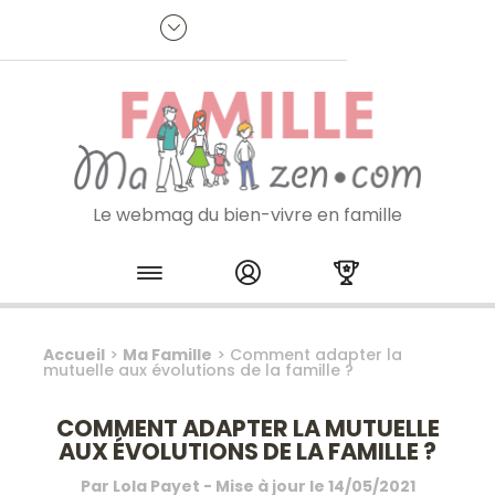
Panneau de gestion des cookies
R
p
:
Je m'inscris à la newsletter
Le webmag du bien-vivre en famille
Skip to content
Accueil
>
Ma Famille
>
Comment adapter la
mutuelle aux évolutions de la famille ?
COMMENT ADAPTER LA MUTUELLE
AUX ÉVOLUTIONS DE LA FAMILLE ?
Par
Lola Payet
- Mise à jour le
14/05/2021