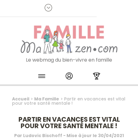
Panneau de gestion des cookies
R
p
:
Je m'inscris à la newsletter
Le webmag du bien-vivre en famille
Skip to content
Accueil
>
Ma Famille
>
Partir en vacances est vital
pour votre santé mentale !
PARTIR EN VACANCES EST VITAL
POUR VOTRE SANTÉ MENTALE !
Par
Ludovic Bischoff
- Mise à jour le
30/04/2021