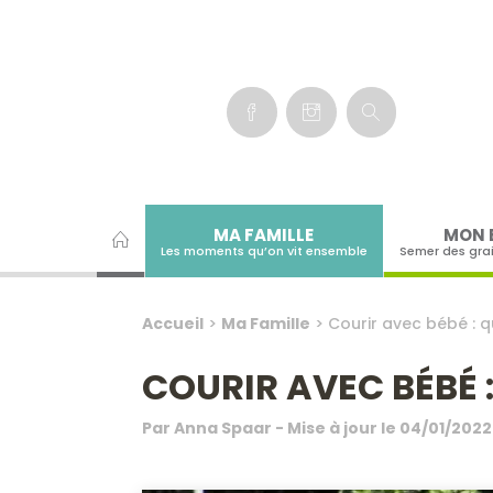
Panneau de gestion des cookies
MA FAMILLE
MON 
Les moments qu’on vit ensemble
Semer des gra
Accueil
>
Ma Famille
>
Courir avec bébé : q
COURIR AVEC BÉBÉ 
Par
Anna Spaar
- Mise à jour le
04/01/2022