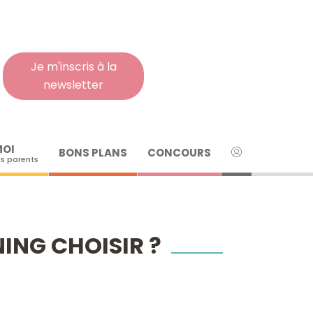
Rech
pour
:
Je m'inscris à la
newsletter
MOI
BONS PLANS
CONCOURS
s parents
ING CHOISIR ?