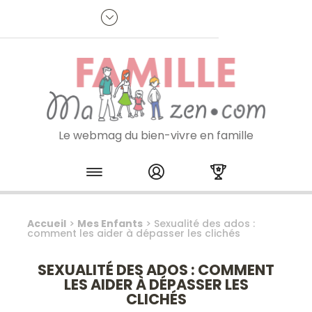
Panneau de gestion des cookies
R
p
:
Je m'inscris à la newsletter
Le webmag du bien-vivre en famille
Skip to content
Accueil
>
Mes Enfants
>
Sexualité des ados :
comment les aider à dépasser les clichés
SEXUALITÉ DES ADOS : COMMENT
LES AIDER À DÉPASSER LES
CLICHÉS