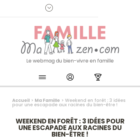
Panneau de gestion des cookies
R
p
:
Je m'inscris à la newsletter
Le webmag du bien-vivre en famille
Skip to content
Accueil
>
Ma Famille
>
Weekend en forêt : 3 idées
pour une escapade aux racines du bien-être !
WEEKEND EN FORÊT : 3 IDÉES POUR
UNE ESCAPADE AUX RACINES DU
BIEN-ÊTRE !