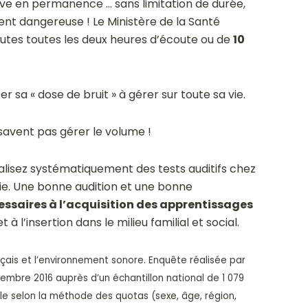
tive en permanence … sans limitation de durée,
nt dangereuse ! Le Ministère de la Santé
utes toutes les deux heures d’écoute ou de
10
r sa « dose de bruit » à gérer sur toute sa vie.
savent pas gérer le volume !
lisez systématiquement des tests auditifs chez
vie. Une bonne audition et une bonne
essaires à l’acquisition des apprentissages
t à l’insertion dans le milieu familial et social.
nçais et l’environnement sonore. Enquête réalisée par
ovembre 2016 auprès d’un échantillon national de 1 079
le selon la méthode des quotas (sexe, âge, région,