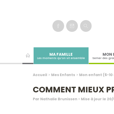
Panneau de gestion des cookies
MA FAMILLE
MON 
Les moments qu’on vit ensemble
Semer des gra
Accueil
>
Mes Enfants
>
Mon enfant (6-10
COMMENT MIEUX PRO
Par
Nathalie Brunissen
- Mise à jour le
20/