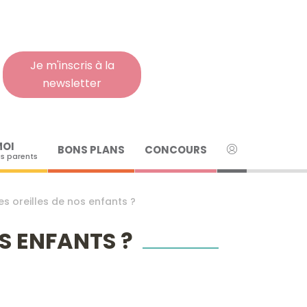
Rech
pour
:
Je m'inscris à la
newsletter
MOI
BONS PLANS
CONCOURS
s parents
 oreilles de nos enfants ?
S ENFANTS ?