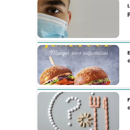
L
p
E
a